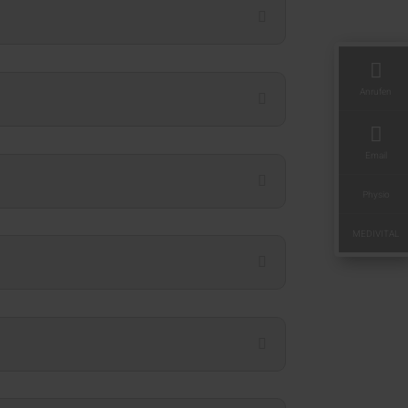

Anrufen

Email
Physio
MEDIVITAL