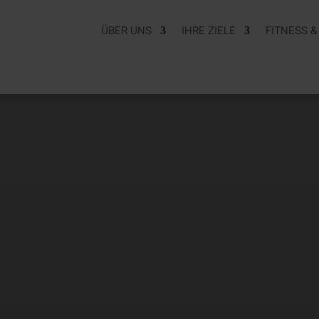
ÜBER UNS
IHRE ZIELE
FITNESS 
IOTHERAPIE, OSTEOPAT
MEDIZINISCHES TRAININ
AUS EINER HAND