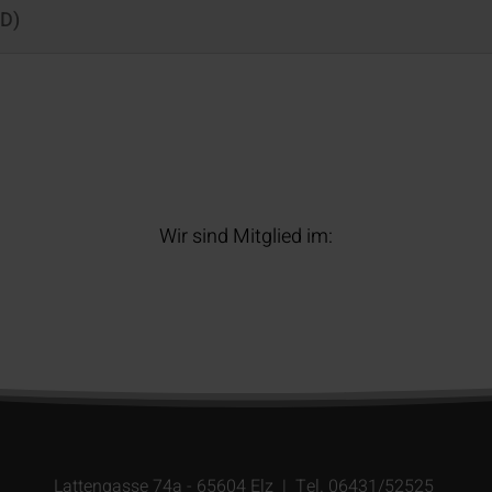
MD)
Wir sind Mitglied im:
Lattengasse 74a - 65604 Elz | Tel. 06431/52525